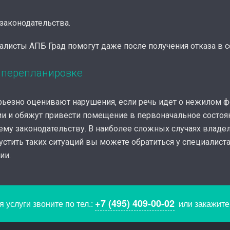
законодательства.
иалисты АПБ Град помогут даже после получения отказа в с
о перепланировке
ьезно оценивают нарушения, если речь идет о нежилом ф
 и обяжут привести помещение в первоначальное состоян
му законодательству. В наиболее сложных случаях владе
стить таких ситуаций вы можете обратиться у специалист
ии.
+7 (495) 409-00-02
 услуги звоните по тел.:
или закажит