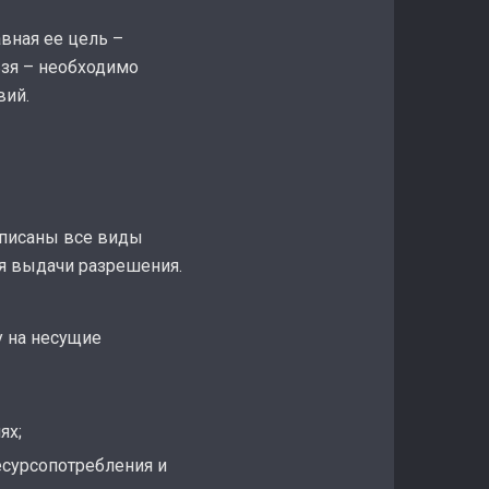
лавная ее цель –
ьзя – необходимо
вий.
описаны все виды
я выдачи разрешения.
у на несущие
ях;
есурсопотребления и