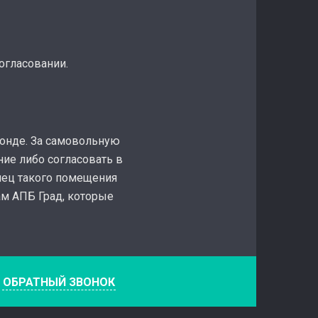
огласовании.
онде. За самовольную
ие либо согласовать в
лец такого помещения
ам АПБ Град, которые
е
ОБРАТНЫЙ ЗВОНОК