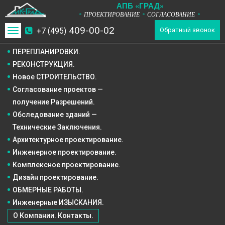
А
П
Б
«ГРАД»
ПРОЕКТИРОВАНИЕ
СОГЛАСОВАНИЕ
*
*
*
409-00-02
+7 (495)
Toggle
Обратный звонок
navigation
ПЕРЕПЛАНИРОВКИ.
РЕКОНСТРУКЦИЯ.
Новое СТРОИТЕЛЬСТВО.
Согласование проектов —
получение Разрешений.
Обследование зданий —
Технические Заключения.
Архитектурное
проектирование.
Инженерное
проектирование.
Комплексное
проектирование.
Дизайн
проектирование.
ОБМЕРНЫЕ РАБОТЫ.
Инженерные ИЗЫСКАНИЯ.
О Компании. Контакты.