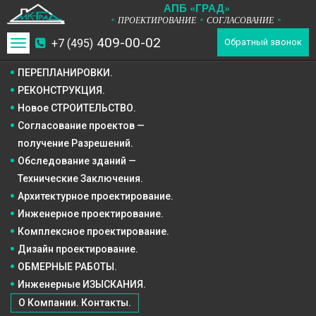
А
П
Б
«ГРАД»
ПРОЕКТИРОВАНИЕ
СОГЛАСОВАНИЕ
*
*
*
409-00-02
+7 (495)
Toggle
Обратный звонок
navigation
ПЕРЕПЛАНИРОВКИ.
РЕКОНСТРУКЦИЯ.
Новое СТРОИТЕЛЬСТВО.
Согласование проектов —
получение Разрешений.
Обследование зданий —
Технические Заключения.
Архитектурное
проектирование.
Инженерное
проектирование.
Комплексное
проектирование.
Дизайн
проектирование.
ОБМЕРНЫЕ РАБОТЫ.
Инженерные ИЗЫСКАНИЯ.
О Компании. Контакты.