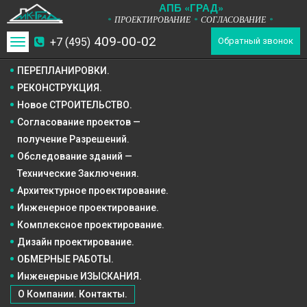
А
П
Б
«ГРАД»
ПРОЕКТИРОВАНИЕ
СОГЛАСОВАНИЕ
*
*
*
409-00-02
+7 (495)
Toggle
Обратный звонок
navigation
ПЕРЕПЛАНИРОВКИ.
РЕКОНСТРУКЦИЯ.
Новое СТРОИТЕЛЬСТВО.
Согласование проектов —
получение Разрешений.
Обследование зданий —
Технические Заключения.
Архитектурное
проектирование.
Инженерное
проектирование.
Комплексное
проектирование.
Дизайн
проектирование.
ОБМЕРНЫЕ РАБОТЫ.
Инженерные ИЗЫСКАНИЯ.
О Компании. Контакты.