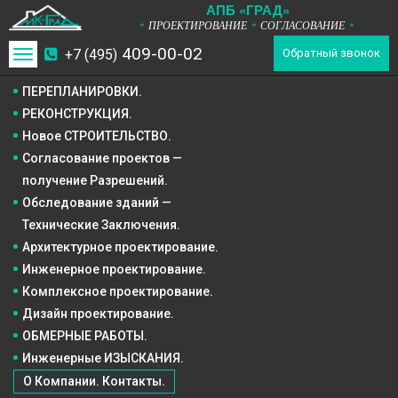
А
П
Б
«ГРАД»
ПРОЕКТИРОВАНИЕ
СОГЛАСОВАНИЕ
*
*
*
409-00-02
+7 (495)
Toggle
Обратный звонок
navigation
ПЕРЕПЛАНИРОВКИ.
РЕКОНСТРУКЦИЯ.
Новое СТРОИТЕЛЬСТВО.
Согласование проектов —
получение Разрешений.
Обследование зданий —
Технические Заключения.
Архитектурное
проектирование.
Инженерное
проектирование.
Комплексное
проектирование.
Дизайн
проектирование.
ОБМЕРНЫЕ РАБОТЫ.
Инженерные ИЗЫСКАНИЯ.
О Компании. Контакты.