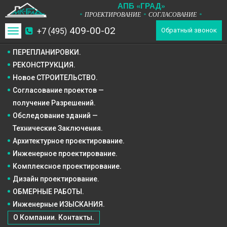
А
П
Б
«ГРАД»
ПРОЕКТИРОВАНИЕ
СОГЛАСОВАНИЕ
*
*
*
409-00-02
+7 (495)
Toggle
Обратный звонок
navigation
ПЕРЕПЛАНИРОВКИ.
РЕКОНСТРУКЦИЯ.
Новое СТРОИТЕЛЬСТВО.
Согласование проектов —
получение Разрешений.
Обследование зданий —
Технические Заключения.
Архитектурное
проектирование.
Инженерное
проектирование.
Комплексное
проектирование.
Дизайн
проектирование.
ОБМЕРНЫЕ РАБОТЫ.
Инженерные ИЗЫСКАНИЯ.
О Компании. Контакты.