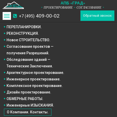
А
П
Б
«ГРАД»
ПРОЕКТИРОВАНИЕ
СОГЛАСОВАНИЕ
*
*
*
409-00-02
+7 (495)
Toggle
Обратный звонок
navigation
ПЕРЕПЛАНИРОВКИ.
РЕКОНСТРУКЦИЯ.
Новое СТРОИТЕЛЬСТВО.
Согласование проектов —
получение Разрешений.
Обследование зданий —
Технические Заключения.
Архитектурное
проектирование.
Инженерное
проектирование.
Комплексное
проектирование.
Дизайн
проектирование.
ОБМЕРНЫЕ РАБОТЫ.
Инженерные ИЗЫСКАНИЯ.
О Компании. Контакты.