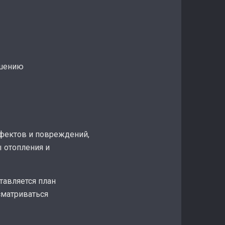
ешению
ефектов и повреждений,
 отопления и
тавляется план
сматриваться