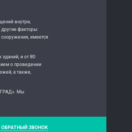
щений внутри,
 другие факторы:
 сооружения, имеется
 зданий, и от 80
нием о проведении
жей, а также,
«‎ГРАД». Мы
е
ОБРАТНЫЙ ЗВОНОК