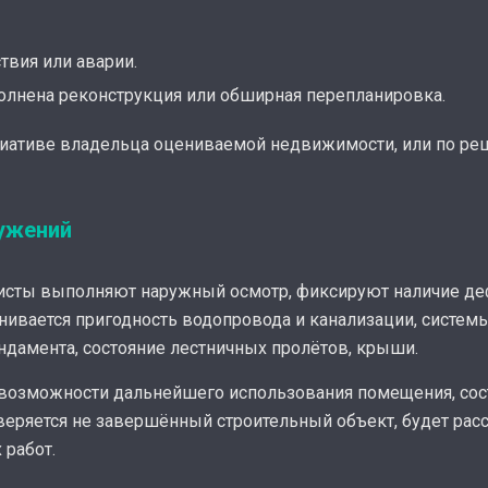
твия или аварии.
олнена реконструкция или обширная перепланировка.
циативе владельца оцениваемой недвижимости, или по р
ужений
листы выполняют наружный осмотр, фиксируют наличие д
нивается пригодность водопровода и канализации, системы
ндамента, состояние лестничных пролётов, крыши.
возможности дальнейшего использования помещения, сос
веряется не завершённый строительный объект, будет рас
 работ.