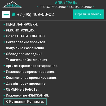
А
П
Б
«ГРАД»
ПРОЕКТИРОВАНИЕ
СОГЛАСОВАНИЕ
*
*
*
409-00-02
+7 (495)
Toggle
Обратный звонок
navigation
ПЕРЕПЛАНИРОВКИ.
РЕКОНСТРУКЦИЯ.
Новое СТРОИТЕЛЬСТВО.
Согласование проектов —
получение Разрешений.
Обследование зданий —
Технические Заключения.
Архитектурное
проектирование.
Инженерное
проектирование.
Комплексное
проектирование.
Дизайн
проектирование.
ОБМЕРНЫЕ РАБОТЫ.
Инженерные ИЗЫСКАНИЯ.
О Компании. Контакты.