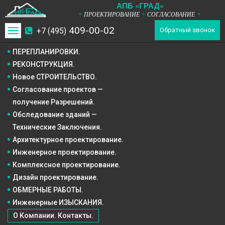
А
П
Б
«ГРАД»
ПРОЕКТИРОВАНИЕ
СОГЛАСОВАНИЕ
*
*
*
409-00-02
+7 (495)
Toggle
Обратный звонок
navigation
ПЕРЕПЛАНИРОВКИ.
РЕКОНСТРУКЦИЯ.
Новое СТРОИТЕЛЬСТВО.
Согласование проектов —
получение Разрешений.
Обследование зданий —
Технические Заключения.
Архитектурное
проектирование.
Инженерное
проектирование.
Комплексное
проектирование.
Дизайн
проектирование.
ОБМЕРНЫЕ РАБОТЫ.
Инженерные ИЗЫСКАНИЯ.
О Компании. Контакты.