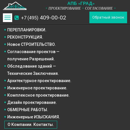
А
П
Б
«ГРАД»
ПРОЕКТИРОВАНИЕ
СОГЛАСОВАНИЕ
*
*
*
409-00-02
+7 (495)
Toggle
Обратный звонок
navigation
ПЕРЕПЛАНИРОВКИ.
РЕКОНСТРУКЦИЯ.
Новое СТРОИТЕЛЬСТВО.
Согласование проектов —
получение Разрешений.
Обследование зданий —
Технические Заключения.
Архитектурное
проектирование.
Инженерное
проектирование.
Комплексное
проектирование.
Дизайн
проектирование.
ОБМЕРНЫЕ РАБОТЫ.
Инженерные ИЗЫСКАНИЯ.
О Компании. Контакты.