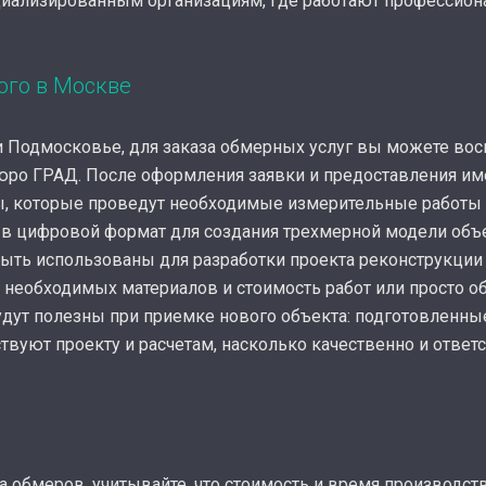
циализированным организациям, где работают профессио
ого в Москве
и Подмосковье, для заказа обмерных услуг вы можете вос
юро ГРАД. После оформления заявки и предоставления и
, которые проведут необходимые измерительные работы и
в цифровой формат для создания трехмерной модели объе
ыть использованы для разработки проекта реконструкции 
 необходимых материалов и стоимость работ или просто о
дут полезны при приемке нового объекта: подготовленные
вуют проекту и расчетам, насколько качественно и ответ
а обмеров, учитывайте, что стоимость и время производст