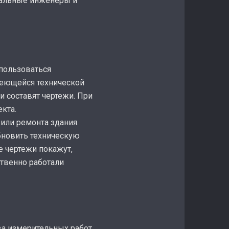
нальные инженеры и
пользоваться
меющейся технической
 составят чертежи. При
кта.
или ремонта здания.
бновить техническую
 чертежи покажут,
ственно работали
ва измерительных работ