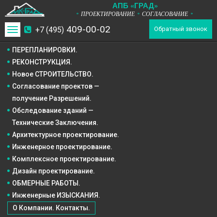
А
П
Б
«ГРАД»
ПРОЕКТИРОВАНИЕ
СОГЛАСОВАНИЕ
*
*
*
409-00-02
+7 (495)
Toggle
Обратный звонок
navigation
ПЕРЕПЛАНИРОВКИ.
РЕКОНСТРУКЦИЯ.
Новое СТРОИТЕЛЬСТВО.
Согласование проектов —
получение Разрешений.
Обследование зданий —
Технические Заключения.
Архитектурное
проектирование.
Инженерное
проектирование.
Комплексное
проектирование.
Дизайн
проектирование.
ОБМЕРНЫЕ РАБОТЫ.
Инженерные ИЗЫСКАНИЯ.
О Компании. Контакты.