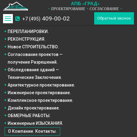
А
П
Б
«ГРАД»
ПРОЕКТИРОВАНИЕ
СОГЛАСОВАНИЕ
*
*
*
409-00-02
+7 (495)
Toggle
Обратный звонок
navigation
ПЕРЕПЛАНИРОВКИ.
РЕКОНСТРУКЦИЯ.
Новое СТРОИТЕЛЬСТВО.
Согласование проектов —
получение Разрешений.
Обследование зданий —
Технические Заключения.
Архитектурное
проектирование.
Инженерное
проектирование.
Комплексное
проектирование.
Дизайн
проектирование.
ОБМЕРНЫЕ РАБОТЫ.
Инженерные ИЗЫСКАНИЯ.
О Компании. Контакты.