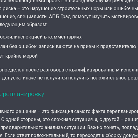
ли неполноценный проект. В последнем случае речь идет 
 риска – это нарушение строительных норм или ошибочный
ешение, специалисты АПБ Град помогут изучить мотивиров
следующим образом:
Мосжилинспекцией в комментариях;
делан без ошибок, записываются на прием к представител
ет крайне мерой.
определен после разговора с квалифицированным исполни
допуска, иначе не получится получить положительное реш
перепланировку
вного решения – это фиксация самого факта перепланиро
С одной стороны, это сложная ситуация, а, с другой – реши
предварительного анализа ситуации. Важно понять, подпа
. Если ответ положительный, то переходят к сборку докум