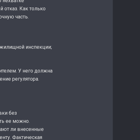
о нехватке
 отказ. Как только
очную часть.
ю жилищной инспекции;
телем. У него должна
ение регулятора.
вки без
ть ее можно.
дают ли внесенные
енту. Фактическая