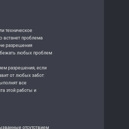
ли техническое
ю встанет проблема
аче разрешения
избежать любых проблем
ием разрешения, если
авит от любых забот:
выполнят все
та этой работы и
вызванные отсутствием