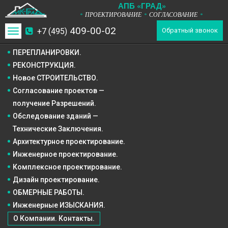
А
П
Б
«ГРАД»
ПРОЕКТИРОВАНИЕ
СОГЛАСОВАНИЕ
*
*
*
409-00-02
+7 (495)
Toggle
Обратный звонок
navigation
ПЕРЕПЛАНИРОВКИ.
РЕКОНСТРУКЦИЯ.
Новое СТРОИТЕЛЬСТВО.
Согласование проектов —
получение Разрешений.
Обследование зданий —
Технические Заключения.
Архитектурное
проектирование.
Инженерное
проектирование.
Комплексное
проектирование.
Дизайн
проектирование.
ОБМЕРНЫЕ РАБОТЫ.
Инженерные ИЗЫСКАНИЯ.
О Компании. Контакты.