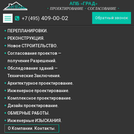
А
П
Б
«ГРАД»
ПРОЕКТИРОВАНИЕ
СОГЛАСОВАНИЕ
*
*
*
409-00-02
+7 (495)
Toggle
Обратный звонок
navigation
ПЕРЕПЛАНИРОВКИ.
РЕКОНСТРУКЦИЯ.
Новое СТРОИТЕЛЬСТВО.
Согласование проектов —
получение Разрешений.
Обследование зданий —
Технические Заключения.
Архитектурное
проектирование.
Инженерное
проектирование.
Комплексное
проектирование.
Дизайн
проектирование.
ОБМЕРНЫЕ РАБОТЫ.
Инженерные ИЗЫСКАНИЯ.
О Компании. Контакты.