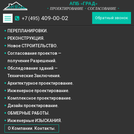
А
П
Б
«ГРАД»
ПРОЕКТИРОВАНИЕ
СОГЛАСОВАНИЕ
*
*
*
409-00-02
+7 (495)
Toggle
Обратный звонок
navigation
ПЕРЕПЛАНИРОВКИ.
РЕКОНСТРУКЦИЯ.
Новое СТРОИТЕЛЬСТВО.
Согласование проектов —
получение Разрешений.
Обследование зданий —
Технические Заключения.
Архитектурное
проектирование.
Инженерное
проектирование.
Комплексное
проектирование.
Дизайн
проектирование.
ОБМЕРНЫЕ РАБОТЫ.
Инженерные ИЗЫСКАНИЯ.
О Компании. Контакты.