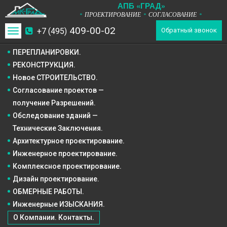
А
П
Б
«ГРАД»
ПРОЕКТИРОВАНИЕ
СОГЛАСОВАНИЕ
*
*
*
409-00-02
+7 (495)
Toggle
Обратный звонок
navigation
ПЕРЕПЛАНИРОВКИ.
РЕКОНСТРУКЦИЯ.
Новое СТРОИТЕЛЬСТВО.
Согласование проектов —
получение Разрешений.
Обследование зданий —
Технические Заключения.
Архитектурное
проектирование.
Инженерное
проектирование.
Комплексное
проектирование.
Дизайн
проектирование.
ОБМЕРНЫЕ РАБОТЫ.
Инженерные ИЗЫСКАНИЯ.
О Компании. Контакты.