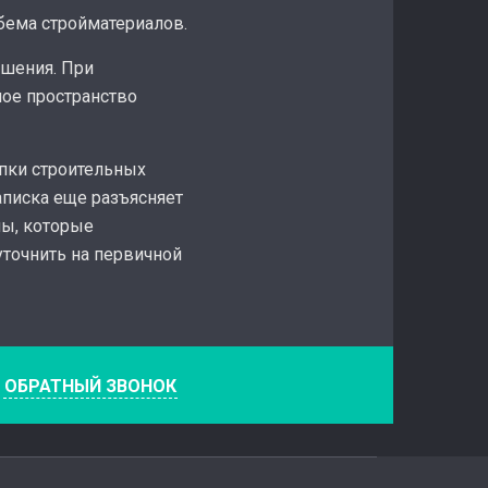
бема стройматериалов.
ешения. При
ое пространство
пки строительных
аписка еще разъясняет
лы, которые
точнить на первичной
е
ОБРАТНЫЙ ЗВОНОК