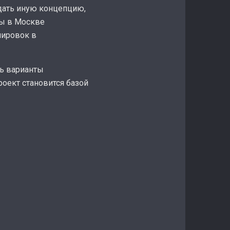
дать иную концепцию,
ры в Москве
нировок в
ть варианты
оект становится базой