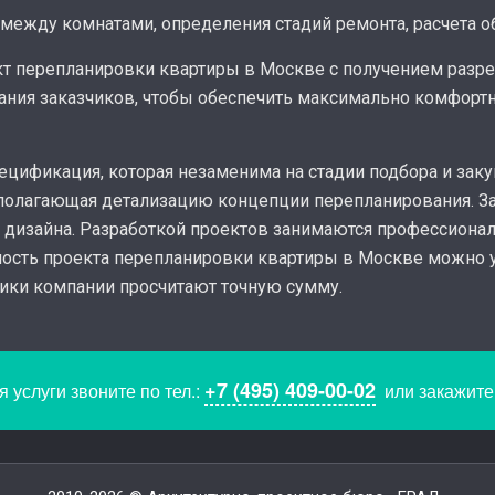
 между комнатами, определения стадий ремонта, расчета о
кт перепланировки квартиры в Москве с получением разр
ния заказчиков, чтобы обеспечить максимально комфортн
цификация, которая незаменима на стадии подбора и заку
едполагающая детализацию концепции перепланирования. З
 дизайна. Разработкой проектов занимаются профессиона
мость проекта перепланировки квартиры в Москве можно у
ники компании просчитают точную сумму.
+7 (495) 409-00-02
 услуги звоните по тел.:
или закажит