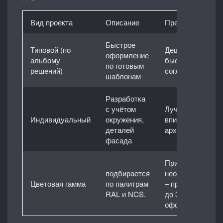
Вид проекта
Описание
Преимущества
Быстрое
Типовой (по
Дешевле и
оформление
альбому
быстрее
по готовым
решений)
согласуется
шаблонам
Разработка
с учётом
Лучше
Индивидуальный
окружения,
вписывается в
деталей
архитектуру
фасада
При
подбирается
необходимости
Цветовая гамма
по палитрам
– предложим
RAL и NCS.
до 3 вариантов
оформления.