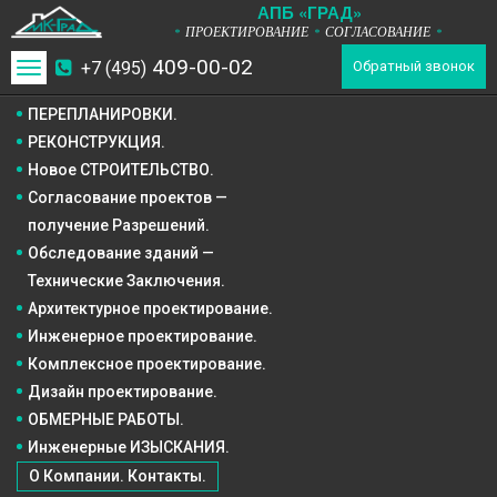
А
П
Б
«ГРАД»
ПРОЕКТИРОВАНИЕ
СОГЛАСОВАНИЕ
*
*
*
409-00-02
+7 (495)
Toggle
Обратный звонок
navigation
ПЕРЕПЛАНИРОВКИ.
РЕКОНСТРУКЦИЯ.
Новое СТРОИТЕЛЬСТВО.
Согласование проектов —
получение Разрешений.
Обследование зданий —
Технические Заключения.
Архитектурное
проектирование.
Инженерное
проектирование.
Комплексное
проектирование.
Дизайн
проектирование.
ОБМЕРНЫЕ РАБОТЫ.
Инженерные ИЗЫСКАНИЯ.
О Компании. Контакты.