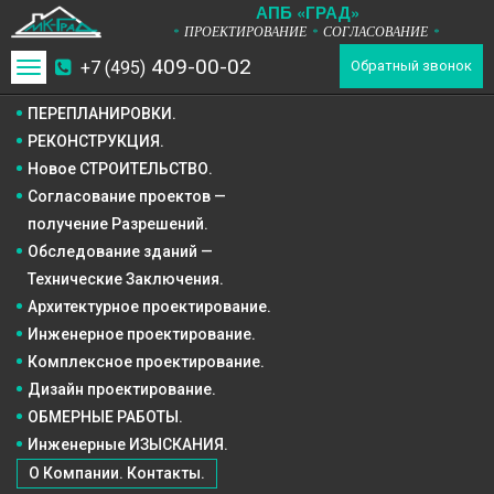
А
П
Б
«ГРАД»
ПРОЕКТИРОВАНИЕ
СОГЛАСОВАНИЕ
*
*
*
409-00-02
+7 (495)
Toggle
Обратный звонок
navigation
ПЕРЕПЛАНИРОВКИ.
РЕКОНСТРУКЦИЯ.
Новое СТРОИТЕЛЬСТВО.
Согласование проектов —
получение Разрешений.
Обследование зданий —
Технические Заключения.
Архитектурное
проектирование.
Инженерное
проектирование.
Комплексное
проектирование.
Дизайн
проектирование.
ОБМЕРНЫЕ РАБОТЫ.
Инженерные ИЗЫСКАНИЯ.
О Компании. Контакты.