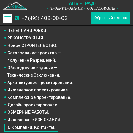
А
П
Б
«ГРАД»
ПРОЕКТИРОВАНИЕ
СОГЛАСОВАНИЕ
*
*
*
409-00-02
+7 (495)
Toggle
Обратный звонок
navigation
ПЕРЕПЛАНИРОВКИ.
РЕКОНСТРУКЦИЯ.
Новое СТРОИТЕЛЬСТВО.
Согласование проектов —
получение Разрешений.
Обследование зданий —
Технические Заключения.
Архитектурное
проектирование.
Инженерное
проектирование.
Комплексное
проектирование.
Дизайн
проектирование.
ОБМЕРНЫЕ РАБОТЫ.
Инженерные ИЗЫСКАНИЯ.
О Компании. Контакты.