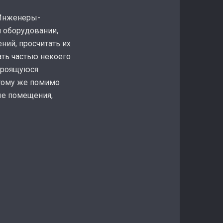
 Инженеры-
м оборудовании,
ний, просчитать их
ть частью некоего
строящуюся
 тому же помимо
ые помещения,