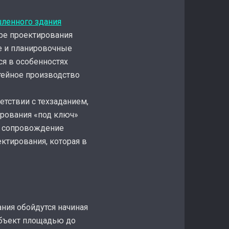
шленного здания
ере проектирования
е и планировочные
ся в особенностях
тейное производство
етствии с техзаданием,
ирования «под ключ»
е сопровождение
ектирования, которая в
ния обойдутся начиная
 объект площадью до