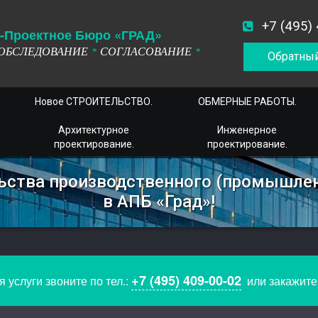
+7 (495)
-
П
роектное
Б
юро
«ГРАД»
ОБСЛЕДОВАНИЕ
СОГЛАСОВАНИЕ
*
*
Обратный
Новое СТРОИТЕЛЬСТВО.
ОБМЕРНЫЕ РАБОТЫ.
Архитектурное
Инженерное
проектирование.
проектирование.
льства производственного (промышлен
в АПБ «Град»!
+7 (495) 409-00-02
 услуги звоните по тел.:
или закажит