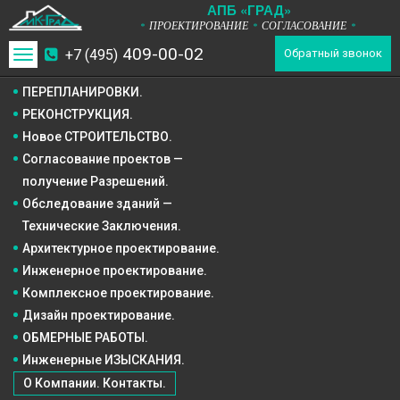
А
П
Б
«ГРАД»
ПРОЕКТИРОВАНИЕ
СОГЛАСОВАНИЕ
*
*
*
409-00-02
+7 (495)
Toggle
Обратный звонок
navigation
ПЕРЕПЛАНИРОВКИ.
РЕКОНСТРУКЦИЯ.
Новое СТРОИТЕЛЬСТВО.
Согласование проектов —
получение Разрешений.
Обследование зданий —
Технические Заключения.
Архитектурное
проектирование.
Инженерное
проектирование.
Комплексное
проектирование.
Дизайн
проектирование.
ОБМЕРНЫЕ РАБОТЫ.
Инженерные ИЗЫСКАНИЯ.
О Компании. Контакты.