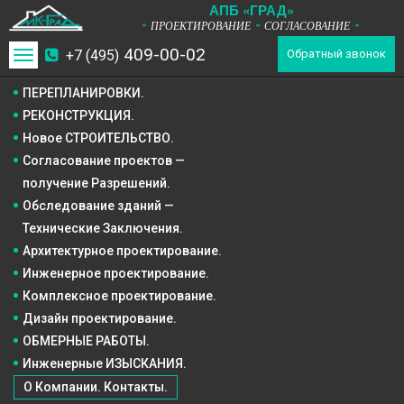
А
П
Б
«ГРАД»
ПРОЕКТИРОВАНИЕ
СОГЛАСОВАНИЕ
*
*
*
409-00-02
+7 (495)
Toggle
Обратный звонок
navigation
ПЕРЕПЛАНИРОВКИ.
РЕКОНСТРУКЦИЯ.
Новое СТРОИТЕЛЬСТВО.
Согласование проектов —
получение Разрешений.
Обследование зданий —
Технические Заключения.
Архитектурное
проектирование.
Инженерное
проектирование.
Комплексное
проектирование.
Дизайн
проектирование.
ОБМЕРНЫЕ РАБОТЫ.
Инженерные ИЗЫСКАНИЯ.
О Компании. Контакты.