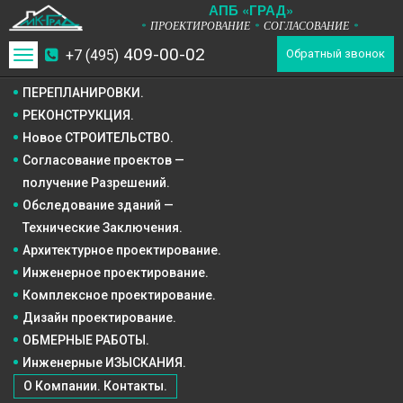
А
П
Б
«ГРАД»
ПРОЕКТИРОВАНИЕ
СОГЛАСОВАНИЕ
*
*
*
409-00-02
+7 (495)
Toggle
Обратный звонок
navigation
ПЕРЕПЛАНИРОВКИ.
РЕКОНСТРУКЦИЯ.
Новое СТРОИТЕЛЬСТВО.
Согласование проектов —
получение Разрешений.
Обследование зданий —
Технические Заключения.
Архитектурное
проектирование.
Инженерное
проектирование.
Комплексное
проектирование.
Дизайн
проектирование.
ОБМЕРНЫЕ РАБОТЫ.
Инженерные ИЗЫСКАНИЯ.
О Компании. Контакты.