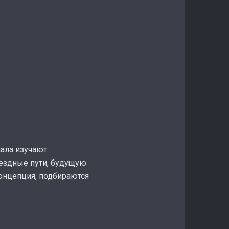
чала изучают
ъездные пути, будущую
концепция, подбираются