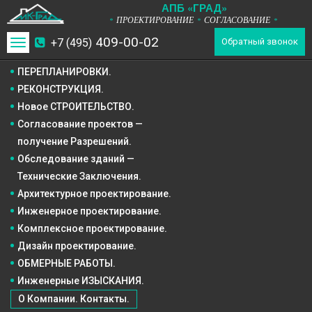
А
П
Б
«ГРАД»
ПРОЕКТИРОВАНИЕ
СОГЛАСОВАНИЕ
*
*
*
409-00-02
+7 (495)
Toggle
Обратный звонок
navigation
ПЕРЕПЛАНИРОВКИ.
РЕКОНСТРУКЦИЯ.
Новое СТРОИТЕЛЬСТВО.
Согласование проектов —
получение Разрешений.
Обследование зданий —
Технические Заключения.
Архитектурное
проектирование.
Инженерное
проектирование.
Комплексное
проектирование.
Дизайн
проектирование.
ОБМЕРНЫЕ РАБОТЫ.
Инженерные ИЗЫСКАНИЯ.
О Компании. Контакты.