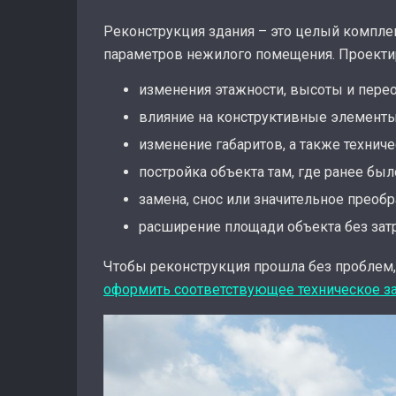
Реконструкция здания – это целый компле
параметров нежилого помещения. Проектир
изменения этажности, высоты и пере
влияние на конструктивные элементы з
изменение габаритов, а также технич
постройка объекта там, где ранее бы
замена, снос или значительное преобр
расширение площади объекта без затр
Чтобы реконструкция прошла без проблем
оформить соответствующее техническое з