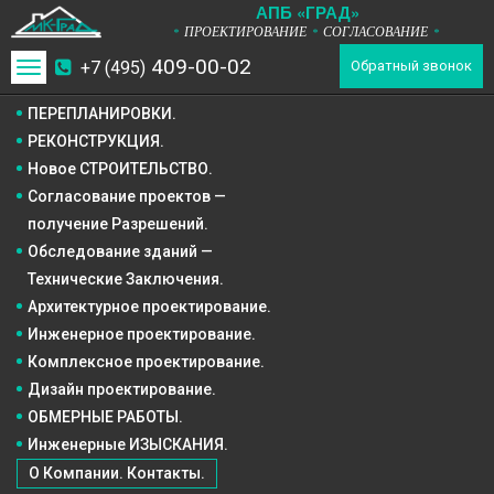
А
П
Б
«ГРАД»
ПРОЕКТИРОВАНИЕ
СОГЛАСОВАНИЕ
*
*
*
409-00-02
+7 (495)
Toggle
Обратный звонок
navigation
ПЕРЕПЛАНИРОВКИ.
РЕКОНСТРУКЦИЯ.
Новое СТРОИТЕЛЬСТВО.
Согласование проектов —
получение Разрешений.
Обследование зданий —
Технические Заключения.
Архитектурное
проектирование.
Инженерное
проектирование.
Комплексное
проектирование.
Дизайн
проектирование.
ОБМЕРНЫЕ РАБОТЫ.
Инженерные ИЗЫСКАНИЯ.
О Компании. Контакты.