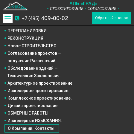
А
П
Б
«ГРАД»
ПРОЕКТИРОВАНИЕ
СОГЛАСОВАНИЕ
*
*
*
409-00-02
+7 (495)
Toggle
Обратный звонок
navigation
ПЕРЕПЛАНИРОВКИ.
РЕКОНСТРУКЦИЯ.
Новое СТРОИТЕЛЬСТВО.
Согласование проектов —
получение Разрешений.
Обследование зданий —
Технические Заключения.
Архитектурное
проектирование.
Инженерное
проектирование.
Комплексное
проектирование.
Дизайн
проектирование.
ОБМЕРНЫЕ РАБОТЫ.
Инженерные ИЗЫСКАНИЯ.
О Компании. Контакты.