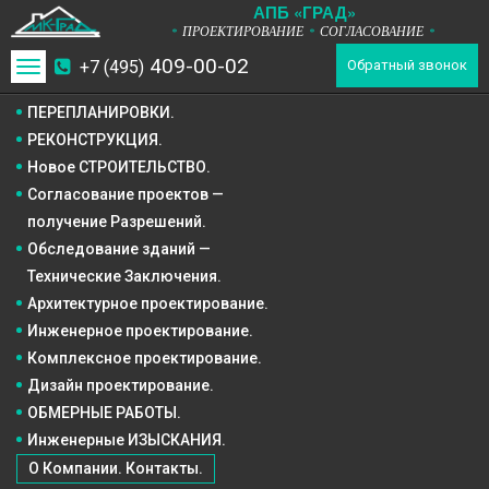
А
П
Б
«ГРАД»
ПРОЕКТИРОВАНИЕ
СОГЛАСОВАНИЕ
*
*
*
409-00-02
+7 (495)
Toggle
Обратный звонок
navigation
ПЕРЕПЛАНИРОВКИ.
РЕКОНСТРУКЦИЯ.
Новое СТРОИТЕЛЬСТВО.
Согласование проектов —
получение Разрешений.
Обследование зданий —
Технические Заключения.
Архитектурное
проектирование.
Инженерное
проектирование.
Комплексное
проектирование.
Дизайн
проектирование.
ОБМЕРНЫЕ РАБОТЫ.
Инженерные ИЗЫСКАНИЯ.
О Компании. Контакты.