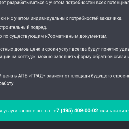
ет разрабатываться с учетом потребностей всех потенци
оки и с учетом индивидуальных потребностей заказчика.
строительный подряд.
ого по существующим н7ормативным документам.
тных домов цена и сроки услуг всегда будут приятно уди
ации на коттедж, можно заполнить форму обратной связи 
ей цена в АПБ «ГРАД» зависит от площади будущего строен
работу.
+7 (495) 409-00-02
 услуги звоните по тел.:
или закажит