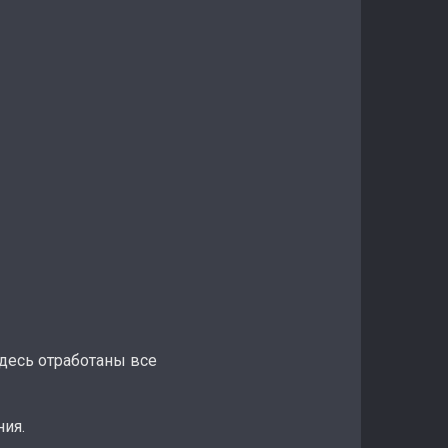
десь отработаны все
ния.