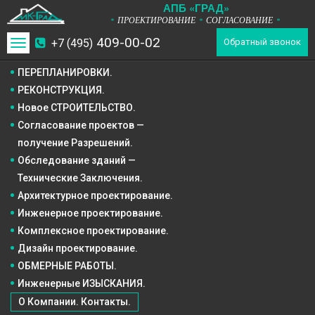
А
П
Б
«ГРАД»
ПРОЕКТИРОВАНИЕ
СОГЛАСОВАНИЕ
*
*
*
409-00-02
+7 (495)
Toggle
Обратный звонок
navigation
ПЕРЕПЛАНИРОВКИ.
РЕКОНСТРУКЦИЯ.
Новое СТРОИТЕЛЬСТВО.
Согласование проектов —
получение Разрешений.
Обследование зданий —
Технические Заключения.
Архитектурное
проектирование.
Инженерное
проектирование.
Комплексное
проектирование.
Дизайн
проектирование.
ОБМЕРНЫЕ РАБОТЫ.
Инженерные ИЗЫСКАНИЯ.
О Компании. Контакты.