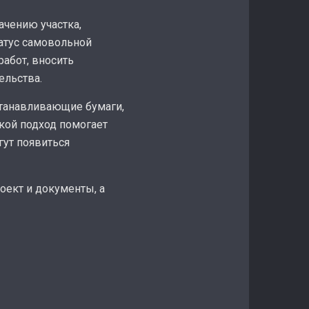
ачению участка,
татус самовольной
работ, вносить
ельства.
станавливающие бумаги,
акой подход помогает
гут появиться
оект и документы, а