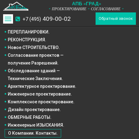
А
П
Б
«ГРАД»
ПРОЕКТИРОВАНИЕ
СОГЛАСОВАНИЕ
*
*
*
409-00-02
+7 (495)
Toggle
Обратный звонок
navigation
ПЕРЕПЛАНИРОВКИ.
РЕКОНСТРУКЦИЯ.
Новое СТРОИТЕЛЬСТВО.
Согласование проектов —
получение Разрешений.
Обследование зданий —
Технические Заключения.
Архитектурное
проектирование.
Инженерное
проектирование.
Комплексное
проектирование.
Дизайн
проектирование.
ОБМЕРНЫЕ РАБОТЫ.
Инженерные ИЗЫСКАНИЯ.
О Компании. Контакты.