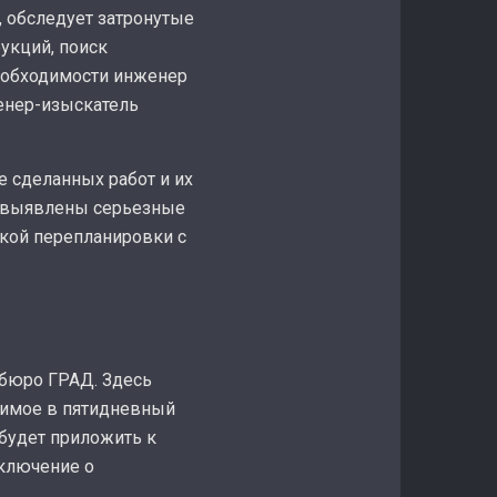
 обследует затронутые
укций, поиск
необходимости инженер
енер-изыскатель
 сделанных работ и их
е выявлены серьезные
акой перепланировки с
 бюро ГРАД. Здесь
одимое в пятидневный
 будет приложить к
аключение о