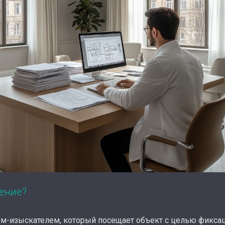
ение?
м-изыскателем, который посещает объект с целью фиксац