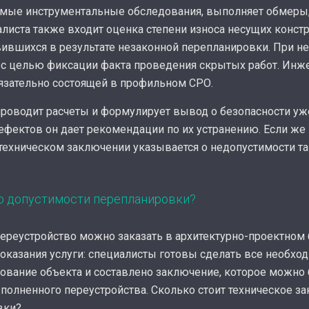
имые инструментальные обследования, выполняет обмеры,
листа также входит оценка степени износа несущих констр
вившихся в результате незаконной перепланировки. При 
 с целью фиксации факта проведения скрытых работ. Инж
язательно состоящей в профильном СРО.
роводит расчеты и формулирует вывод о безопасности уже
дефектов он дает рекомендации по их устранению. Если ж
 техническом заключении указывается о недопустимости т
 о допустимости перепланировки?
ереустройство можно заказать в архитектурно-проектном
 оказания услуги: специалисты готовы сделать все необх
дование объекта и составлено заключение, которое можно
олненного переустройства. Сколько стоит техническое з
вки?