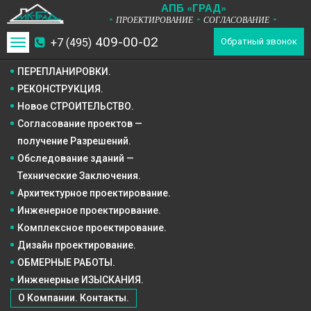
А
П
Б
«ГРАД»
ПРОЕКТИРОВАНИЕ
СОГЛАСОВАНИЕ
*
*
*
409-00-02
+7 (495)
Toggle
Обратный звонок
navigation
ПЕРЕПЛАНИРОВКИ.
РЕКОНСТРУКЦИЯ.
Новое СТРОИТЕЛЬСТВО.
Согласование проектов —
получение Разрешений.
Обследование зданий —
Технические Заключения.
Архитектурное
проектирование.
Инженерное
проектирование.
Комплексное
проектирование.
Дизайн
проектирование.
ОБМЕРНЫЕ РАБОТЫ.
Инженерные ИЗЫСКАНИЯ.
О Компании. Контакты.