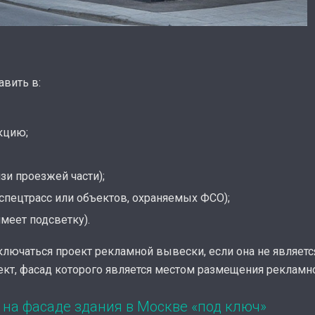
вить в:
кцию;
и проезжей части);
спецтрасс или объектов, охраняемых ФСО);
меет подсветку).
лючаться проект рекламной вывески, если она не является
т, фасад которого является местом размещения рекламно
 на фасаде здания в Москве «под ключ»