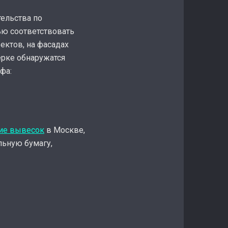
ельства по
ью соответствовать
ектов, на фасадах
ерке обнаружатся
фа:
ие вывесок
в Москве,
льную бумагу,