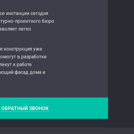
се инстанции сегодня
ктурно-проектного бюро
зволяет легко
я конструкция уже
помогут в разработке
екут к работе
вующий фасад дома и
е
ОБРАТНЫЙ ЗВОНОК