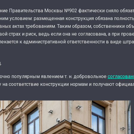
ение Правительства Москвы №902 фактически сняло обязат
ним условием: размещенная конструкция обязана полност
ых актах требованиям. Таким образом, собственники объ
й страх и риск, ведь если она не согласована, а при пров
лекается к административной ответственности в виде штра
.
очно популярным явлением т. н. добровольное
согласован
у на соответствие конструкции нормам и получают официа