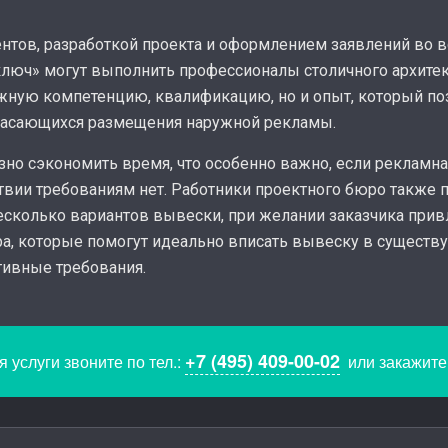
нтов, разработкой проекта и оформлением заявлений во в
 ключ» могут выполнить профессионалы столичного архите
лжную компетенцию, квалификацию, но и опыт, который по
 касающихся размещения наружной рекламы.
но сэкономить время, что особенно важно, если рекламна
ствии требованиям нет. Работники проектного бюро также 
сколько вариантов вывески, при желании заказчика привл
ра, которые помогут идеально вписать вывеску в сущест
тивные требования.
+7 (495) 409-00-02
 услуги звоните по тел.:
или закажит