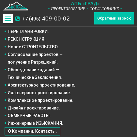
А
П
Б
«ГРАД»
ПРОЕКТИРОВАНИЕ
СОГЛАСОВАНИЕ
*
*
*
409-00-02
+7 (495)
Toggle
Обратный звонок
navigation
ПЕРЕПЛАНИРОВКИ.
РЕКОНСТРУКЦИЯ.
Новое СТРОИТЕЛЬСТВО.
Согласование проектов —
получение Разрешений.
Обследование зданий —
Технические Заключения.
Архитектурное
проектирование.
Инженерное
проектирование.
Комплексное
проектирование.
Дизайн
проектирование.
ОБМЕРНЫЕ РАБОТЫ.
Инженерные ИЗЫСКАНИЯ.
О Компании. Контакты.