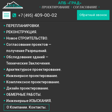
А
П
Б
«ГРАД»
ПРОЕКТИРОВАНИЕ
СОГЛАСОВАНИЕ
*
*
*
409-00-02
+7 (495)
Toggle
Обратный звонок
navigation
ПЕРЕПЛАНИРОВКИ.
РЕКОНСТРУКЦИЯ.
Новое СТРОИТЕЛЬСТВО.
Согласование проектов —
получение Разрешений.
Обследование зданий —
Технические Заключения.
Архитектурное
проектирование.
Инженерное
проектирование.
Комплексное
проектирование.
Дизайн
проектирование.
ОБМЕРНЫЕ РАБОТЫ.
Инженерные ИЗЫСКАНИЯ.
О Компании. Контакты.