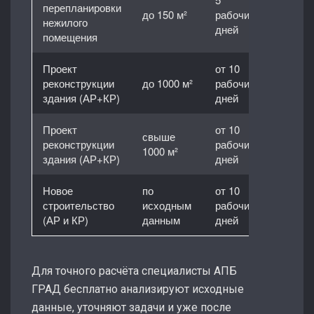
перепланировки
до 150 м²
рабочих
15 000 
нежилого
дней
помещения
Проект
от 10
реконструкции
до 1000 м²
рабочих
40 000 
здания (АР+КР)
дней
Проект
от 10
свыше
по
реконструкции
рабочих
1000 м²
соглас
здания (АР+КР)
дней
Новое
по
от 10
по
строительство
исходным
рабочих
соглас
(АР и КР)
данным
дней
Для точного расчёта специалисты АПБ
ГРАД бесплатно анализируют исходные
данные, уточняют задачи и уже после