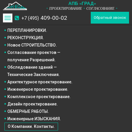
А
П
Б
«ГРАД»
ПРОЕКТИРОВАНИЕ
СОГЛАСОВАНИЕ
*
*
*
409-00-02
+7 (495)
Toggle
Обратный звонок
navigation
ПЕРЕПЛАНИРОВКИ.
РЕКОНСТРУКЦИЯ.
Новое СТРОИТЕЛЬСТВО.
Согласование проектов —
получение Разрешений.
Обследование зданий —
Технические Заключения.
Архитектурное
проектирование.
Инженерное
проектирование.
Комплексное
проектирование.
Дизайн
проектирование.
ОБМЕРНЫЕ РАБОТЫ.
Инженерные ИЗЫСКАНИЯ.
О Компании. Контакты.