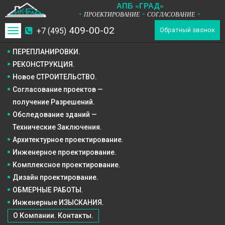
А
П
Б
«ГРАД»
ПРОЕКТИРОВАНИЕ
СОГЛАСОВАНИЕ
*
*
*
409-00-02
+7 (495)
Toggle
Обратный звонок
navigation
ПЕРЕПЛАНИРОВКИ.
РЕКОНСТРУКЦИЯ.
Новое СТРОИТЕЛЬСТВО.
Согласование проектов —
получение Разрешений.
Обследование зданий —
Технические Заключения.
Архитектурное
проектирование.
Инженерное
проектирование.
Комплексное
проектирование.
Дизайн
проектирование.
ОБМЕРНЫЕ РАБОТЫ.
Инженерные ИЗЫСКАНИЯ.
О Компании. Контакты.