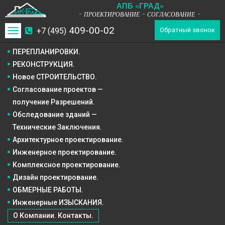
А
П
Б
«ГРАД»
ПРОЕКТИРОВАНИЕ
СОГЛАСОВАНИЕ
*
*
*
409-00-02
+7 (495)
Toggle
Обратный звонок
navigation
ПЕРЕПЛАНИРОВКИ.
РЕКОНСТРУКЦИЯ.
Новое СТРОИТЕЛЬСТВО.
Согласование проектов —
получение Разрешений.
Обследование зданий —
Технические Заключения.
Архитектурное
проектирование.
Инженерное
проектирование.
Комплексное
проектирование.
Дизайн
проектирование.
ОБМЕРНЫЕ РАБОТЫ.
Инженерные ИЗЫСКАНИЯ.
О Компании. Контакты.