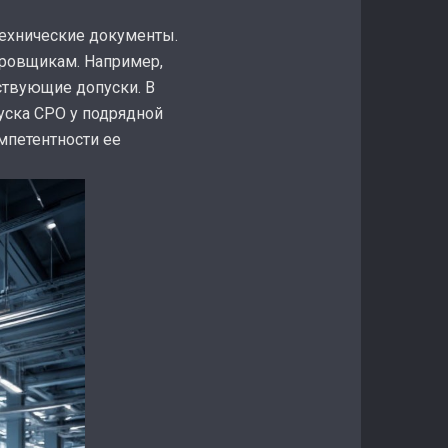
ехнические документы.
ировщикам. Например,
ствующие допуски. В
уска СРО у подрядной
мпетентности ее