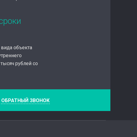
сроки
т вида объекта
утреннего
тысяч рублей со
е
ОБРАТНЫЙ ЗВОНОК