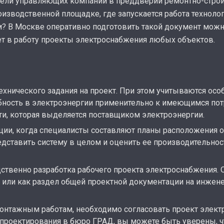
тели управляющих компаний в преддверии ремонтно-строи
роизводственной площадке, где запускается работа техноло
ом? В Москве оперативно подготовить такой документ мож
ет в работу проекты электроснабжения любых объектов.
ехнического задания на проект. При этом учитываются особ
ебность в электроэнергии применительно к имеющимся пот
ти, которая выделяется поставщиком электроэнергии.
ции, когда специалисты составляют планы расположения 
едставить систему в целом и оценить ее производительнос
ственно разработка рабочего проекта электроснабжения. 
 или как раздел общей проектной документации на инжене
монтажным работам, необходимо согласовать проект элект
 проектирования в бюро ГРАД, вы можете быть уверены, 