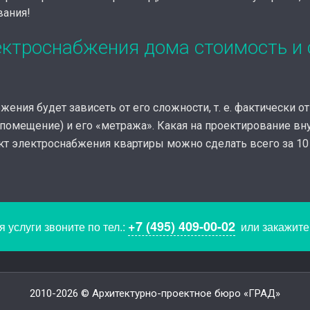
вания!
ктроснабжения дома стоимость и 
ения будет зависеть от его сложности, т. е. фактически о
 помещение) и его «метража». Какая на проектирование вн
т электроснабжения квартиры можно сделать всего за 10 
+7 (495) 409-00-02
 услуги звоните по тел.:
или закажит
2010-2026 © Архитектурно-проектное бюро «ГРАД»