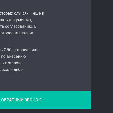
оторых случаях – еще и
ок в документах,
ть согласованию. В
 которое выполнит
 в СЭС, нотариальное
а по внесению
ных этапов
тресоли либо
е
ОБРАТНЫЙ ЗВОНОК