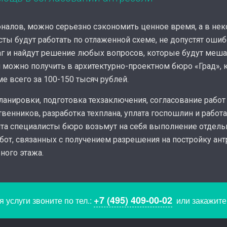
налов, можно серьезно сэкономить ценное время, а в нек
ты будут работать по отлаженной схеме, не допустят ошиб
г и найдут решение любых вопросов, которые будут меша
и можно получить в архитектурно-проектном бюро «Град»,
е всего за 100-150 тысяч рублей.
ланировки, подготовка техзаключения, согласование работ
венников, разработка техплана, уплата госпошлин и работ
та специалисты бюро возьмут на себя выполнение отдель
абот, связанных с получением разрешения на постройку ан
ного этажа.
+7 (495) 409-00-02
 услуги звоните по тел.:
или закажит