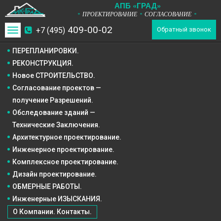
А
П
Б
«ГРАД»
ПРОЕКТИРОВАНИЕ
СОГЛАСОВАНИЕ
*
*
*
409-00-02
+7 (495)
Toggle
Обратный звонок
navigation
ПЕРЕПЛАНИРОВКИ.
РЕКОНСТРУКЦИЯ.
Новое СТРОИТЕЛЬСТВО.
Согласование проектов —
получение Разрешений.
Обследование зданий —
Технические Заключения.
Архитектурное
проектирование.
Инженерное
проектирование.
Комплексное
проектирование.
Дизайн
проектирование.
ОБМЕРНЫЕ РАБОТЫ.
Инженерные ИЗЫСКАНИЯ.
О Компании. Контакты.